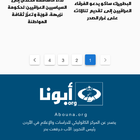
البطريرك ساكو يدعو الفرقاء
السياسيين العراقيين: لحكومة
العراقيين إلى تقديم تنازلات
نزيهة، قويّة وتعزّز ثقافة
على غرار الصدر
المواطنة
4
3
2
1
Abouna.org
يصدر عن المركز الكاثوليكي للدراسات والإعلام في الأردن
رئيس التحرير: الأب د.رفعت بدر