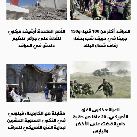
العراق: أكثر من 100 قتيل و150
الأمم المتحدة: أرشيف مركزي
جريحًا في حريق شب بحفل
للأدلة على جرائم تنظيم
زفاف شمال البلاد
داعش في العراق
العراق: ذكرى الغزو
مقابلة مع الكاردينال فيلوني
الأمريكي.. 20 عامًا من حقبة
في الذكرى السنوية العشرين
دامية قضت على الأخضر
لبداية الغزو الأمريكي للعراق
واليابس