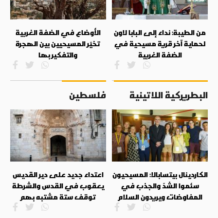
من الطيبة: نداء إلى البابا لاون
الأوضاع في الضفة الغربية
لحماية آخر قرية مسيحية في
تخيّر المسيحيين بين الهجرة
الضفة الغربية
والتفكير بها
البطريركية اللاتينية
فلسطين
الكاردينال بيتسابالا: المسيحيون
اعتداء جديد على دير القديس
سئموا الشدّ والجذب في
يعقوب في القدس والشرطة
المفاوضات ويريدون السلام
توقف ستة مشتبه بهم