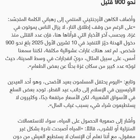
نحو 900 قتيل
وأضاف الكاهن الأرجنتيني المنتمي إلى رهباني الكلمة المتجسّد:
«على الرغم من وقف إطلاق النار، لا يزال الناس يموتون في
غزة. وبحسب آخر الأخبار التي قرأناها هنا، فإن عدد القتلى منذ
دخول الهدنة حيّز التنفيذ في 10 تشرين الأول 2025 بلغ نحو 900
شخص. لم تعد هناك غارات عشوائية مكثفة، لكننا سمعنا
أمس، على سبيل المثال، دويّ انفجارات في وسط المدينة، حيث
توجّه عدد كبير من سكان غزة بحثًا عن بعض الطعام».
وتابع
:
«اليوم يحتفل المسلمون بعيد الأضحى، وهو أحد العيدين
الرئيسيين في الإسلام إلى جانب عيد الفطر. توجد بعض السلع
في الأسواق الشعبية، لكن الأسعار مرتفعة جدًا، وكثيرون لا
يستطيعون شراء شيء بسبب غياب المال».
وأشار إلى صعوبة الحصول على المياه، سواء للاستعمالات
المنزلية أو للشرب، قائلًا: «المياه أصبحت نادرة بشكل
غير
معقول، مع أننا نعلم أن الإنسان لا يستطيع العيش من دون