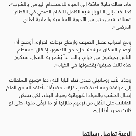
ماء. هناك حاجة ماسّة إلى المياه للاستخدام اليومي وللشرب».
كما لفت إلى الانهيار شبه الكامل للنظام الصحي في القطاع
:
«هناك نقص حتى في الأدوية الأساسية والعادية لعلاج
المرضى».
ومع اقتراب فصل الصيف وارتفاع درجات الحرارة، أوضح أن
أوضاع السكان مرشحة لمزيد من التدهور، إذ قال
:
«معظم
الناس يعيشون في خيام، والحر بدأ يُشعر به بالفعل. ستكون
هذه ثالث صيفية يقضونها في الخيام».
وجدّد الأب رومانيلي صدى نداء البابا الذي دعا «جميع السلطات
إلى مرافقة ومساعدة شعب غزة»، مضيفًا
:
«أعتقد أنه من الملحّ
إدخال الخشب والمواد الكهربائية ومواد البناء، لكي تتمكن
العائلات على الأقل من ترميم منازلها أو ما تبقّى منها، حتى لو
كانت مجرد أطلال».
الرعية تواصل رسالتها