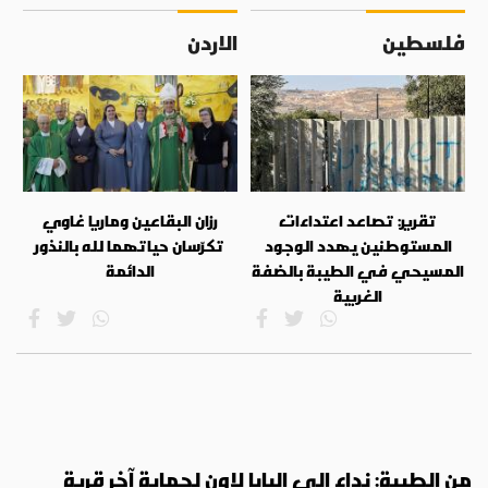
فلسطين
الاردن
تقرير: تصاعد اعتداءات
رزان البقاعين وماريا غاوي
المستوطنين يهدد الوجود
تكرّسان حياتهما لله بالنذور
المسيحي في الطيبة بالضفة
الدائمة
الغربية
من الطيبة: نداء إلى البابا لاون لحماية آخر قرية