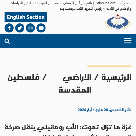
موقع أبونا abouna.org - إعلام من أجل الإنسان | يصدر عن المركز الكاثوليكي للدراسات
والإعلام في الأردن - رئيس التحرير: الأب د.رفعت بدر
English Section
الرئيسية
/
الاراضي
/
فلسطين
المقدسة
نشر الخميس، ٢٨ مايو / أيار ٢٠٢٦
غزة ما تزال تموت: الأب رومانيلي ينقل صرخة