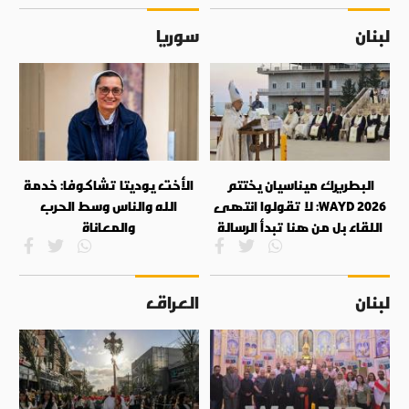
لبنان
سوريا
البطريرك ميناسيان يختتم
الأخت يوديتا تشاكوفا: خدمة
WAYD 2026: لا تقولوا انتهى
الله والناس وسط الحرب
اللقاء بل من هنا تبدأ الرسالة
والمعاناة
لبنان
العراق