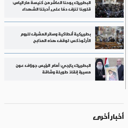
البطريرك يوحنا العاشر من كنيسة مار الياس:
قلوبنا تنزف دمًا على أحبتنا الشهداء
بطريركية أنطاكية وسائر المشرق للروم
الأرثوذكس: لوقف هذه المذابح
البطريرك يازجي: أمام الرئيس جوزاف عون
مسيرة إنقاذ طويلة وشاقة
أخبار أخرى