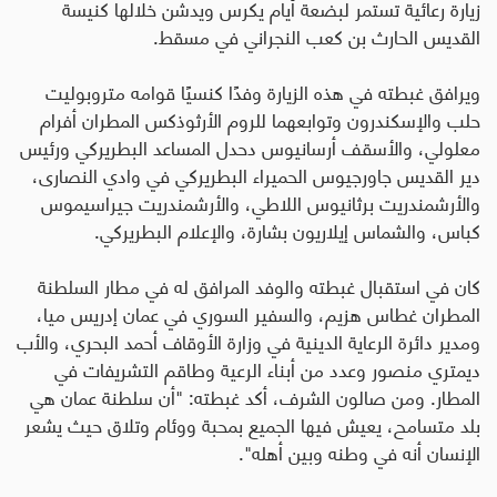
زيارة رعائية تستمر لبضعة أيام يكرس ويدشن خلالها كنيسة
القديس الحارث بن كعب النجراني في مسقط.
ويرافق غبطته في هذه الزيارة وفدًا كنسيًا قوامه متروبوليت
حلب والإسكندرون وتوابعهما للروم الأرثوذكس المطران أفرام
معلولي، والأسقف أرسانيوس دحدل المساعد البطريركي ورئيس
دير القديس جاورجيوس الحميراء البطريركي في وادي النصارى،
والأرشمندريت برثانيوس اللاطي، والأرشمندريت جيراسيموس
كباس، والشماس إيلاريون بشارة، والإعلام البطريركي.
كان في استقبال غبطته والوفد المرافق له في مطار السلطنة
المطران غطاس هزيم، والسفير السوري في عمان إدريس ميا،
ومدير دائرة الرعاية الدينية في وزارة الأوقاف أحمد البحري، والأب
ديمتري منصور وعدد من أبناء الرعية وطاقم التشريفات في
المطار. ومن صالون الشرف، أكد غبطته: "أن سلطنة عمان هي
بلد متسامح، يعيش فيها الجميع بمحبة ووئام وتلاق حيث يشعر
الإنسان أنه في وطنه وبين أهله".