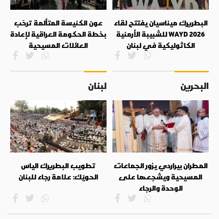
البطريرك ميناسيان يفتتح لقاء
عون الكنيسة المتألمة ترحّب
WAYD 2026 للشبيبة الأرمنية
بخطة الحكومة العراقية لإعادة
الكاثوليكية في لبنان
العائلات المسيحية
البحرين
لبنان
المطران بيراردي يزور الجماعات
تطويب البطريرك الياس
المسيحية ويشجعها على
الحويّك: علامة رجاء للبنان
الوحدة والرجاء