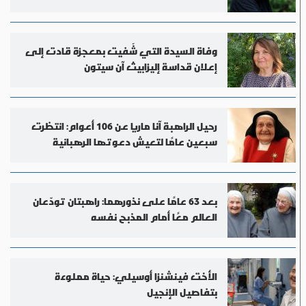
وفاة السيدة التي شُفيت بمعجزة قادت إلى
إعلان قداسة إليزابيث آن سيتون
رحيل الراهبة آنا ماريا عن 106 أعوام: انتظرت
سبعين عامًا لتعيش دعوتها الرهبانية
بعد 63 عامًا على نذورهما: راهبتان تودّعان
العالم معًا أمام المذبح نفسه
الأخت فينشنزا أوسيلي: حياة مملوءة
بتفاصيل الإنجيل