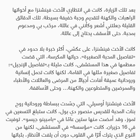
بعد تلك الزيارة، كانت في انتظاري الأخت فينشنزا مع أخواتها
الراهبات والكهنة لتقديم وجبة خفيفة بسيطة. تلك الدقائق
القليلة جعلتني أشعر وكأنني في عائلة، مرحّب بي ومدعوم
بمحبة. حتى الأسقف يحتاج إلى عائلة
.
كانت الأخت فينشنزا، على عكسّي، أكثر خبرة بلا حدود في
«تفاصيل المحبة الصغيرة». حياتها المكرسة، التي قضت
معظمها في هذا المستشفى، كانت مليئة بـ«تفاصيل الإنجيل»؛
تفاصيل صغيرة مثلها في القامة، لكنها كانت تحمل إنسانية
وروحانية عميقة أفادت أجيالًا من المرضى والعائلات والأطباء
والممرضين والمتطوعين والكهنة… وحتى الأساقفة
.
الأخت فينشنزا أوسيلي، التي جسّدت ببساطة وروحانية روح
بنات المحبة للقديس منصور دي بول، كانت ستبلغ التسعين في
تموز، وقد أمضت منها ستين عامًا في «بامبينو جيسو». توفيت
في 16 حزيران. كانت «مؤسسة» في المستشفى، لكنها من
النوع الذي يترك أثرًا في القلوب دون أن يلفت الأنظار، بثباتها