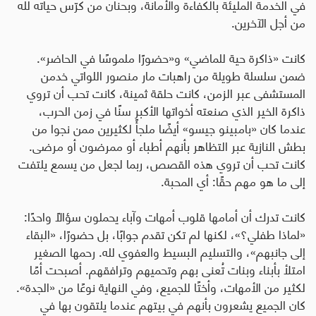
في الخدمة المليئة بالكفاءة والأمانة، وبحنان من كرّس حياته لله
من أجل الآخرين
.
كانت «ذاكرة حية للماضي» و«حضورًا ملموسًا في الحاضر».
ضمن سلسلة طويلة من راهبات مار منصور اللواتي خدمن
المستشفى عبر الزمن، كانت حلقة ثمينة، كانت تحب أن تروي
ذاكرة الخير الذي صنعته أخواتها الأكبر سنًا في زمن الحرب،
عندما كان «بامبينو جيسو» أيضًا ملجأً لكثيرين ممن نجوا من
بطش النازية عبر التظاهر بأنهم أطباء أو ممرضون أو مرضى.
كانت تحب أن تروي هذه القصص، ربما لجعل من يسمع يلتفت
إلى ما هو مهم حقًا: أي المحبة.
كانت تدرك أن أمامها قلوب أمهات وآباء يحملون سؤالًا واحدًا:
«لماذا طفلي؟»، لكنها لم تكن تقدم جوابًا، بل حضورًا، «البقاء
إلى جانبهم»، والتسليم البسيط والعفوي لله. رحمها الصغير
امتلأ بأبناء وبنات تُعنى بهم وتحميهم وترافقهم. أصبحت أمًا
لكثير من الأمهات، وأختًا للجميع، وفي النهاية نوعًا من «الجدة».
كان الجميع يشعرون بأنهم في بيتهم عندما يلتقون بها في