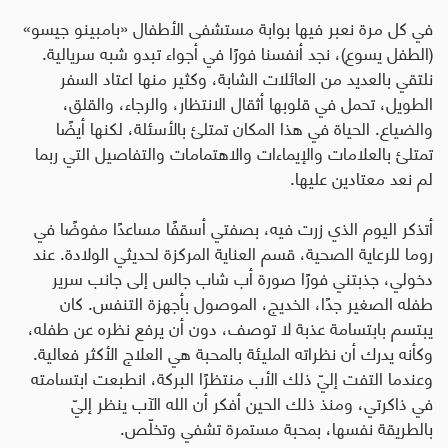
في كل مرة نعبر فيها بوابة مستشفى الأطفال «بامبينو جيسو»
(الطفل يسوع)، نجد أنفسنا فورًا في أجواء تبدو شبه سريالية.
نلتقي بالعديد من العائلات الشابة، وكثير منها اعتاد السفر
الطويل، تحمل في قلوبها أثقال الانتظار، والرجاء، والقلق،
والضياع. الحياة في هذا المكان تمتلئ بالأسئلة، لكنها أيضًا
تمتلئ بالعلامات والإيماءات والاهتمامات والتفاصيل التي ربما
لم نعد معتادين عليها
.
أتذكر اليوم الذي زرت فيه، بصفتي أسقفًا مساعدًا مفوضًا في
روما للرعاية الصحية، قسم العناية المركزة لحديثي الولادة. عند
دخولي، جذبتني فورًا صورة أب شاب جالس إلى جانب سرير
طفله الصغير جدًا، الخديج، الموصول بأجهزة التنفس. كان
يبتسم بابتسامة عذبة لا توصف، دون أن يرفع نظره عن طفله،
وكأنه يدرك أن نظراته المليئة بالمحبة هي العلاج الأكثر فعالية.
وعندما التفت إليّ ذلك الأب منتظرًا البركة، انطبعت ابتسامته
في ذاكرتي، ومنذ ذلك الحين أفكر أن الله الآب ينظر إليّ
بالطريقة نفسها، بمحبة مستمرة تشفي وتخلّص
.