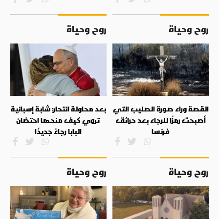
روح وحياة
روح وحياة
القصة وراء صورة الصليب التي
بعد محاولة انتحار: شابة إسبانية
أصبحت رمزًا للرجاء بعد حرائق
تروي كيف منحها احتضان
فرنسا
البابا رجاءً جديدًا
روح وحياة
روح وحياة