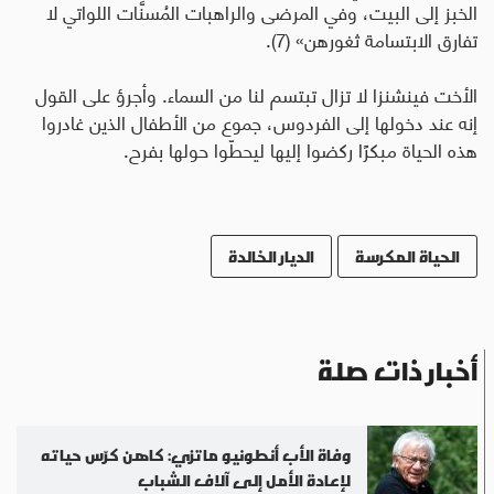
الخبز إلى البيت، وفي المرضى والراهبات المُسنَّات اللواتي لا
تفارق الابتسامة ثغورهن» (7).
الأخت فينشنزا لا تزال تبتسم لنا من السماء. وأجرؤ على القول
إنه عند دخولها إلى الفردوس، جموع من الأطفال الذين غادروا
هذه الحياة مبكرًا ركضوا إليها ليحطّوا حولها بفرح.
الحياة المكرسة
الديار الخالدة
أخبار ذات صلة
وفاة الأب أنطونيو ماتزي: كاهن كرّس حياته
لإعادة الأمل إلى آلاف الشباب