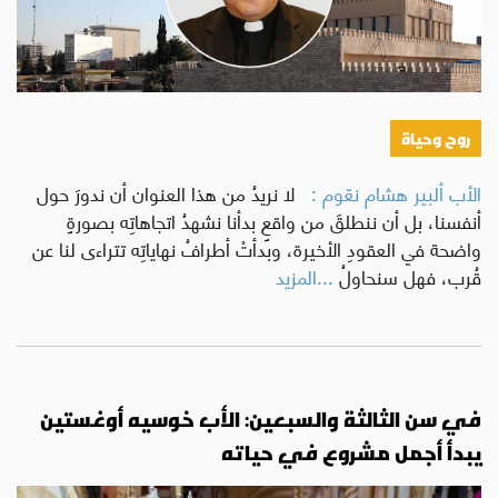
روح وحياة
الأب ألبير هشام نعّوم :
لا نريدُ من هذا العنوان أن ندورَ حول
أنفسنا، بل أن ننطلقَ من واقعٍ بدأنا نشهدُ اتجاهاتِه بصورةٍ
واضحة في العقودِ الأخيرة، وبدأتْ أطرافُ نهاياتِه تتراءى لنا عن
قُرب، فهل سنحاولُ
...المزيد
في سن الثالثة والسبعين: الأب خوسيه أوغستين
يبدأ أجمل مشروع في حياته