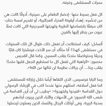
ممرات المستشفى وغرفه
.
كل فعل بسيط منها -إحضار الطعام على صينية، أحيانًا كانت هي
من تحضّره، إهداء أيقونة العذراء العجائبية، أو تقديم لمسة حنان-
كان مرفقًا بابتسامتها الطيبة ولهجتها السردينية التي كانت تملأ
عيون من ينظر إليها بالفرح
.
أتساءل: كيف استطاعت أن تفعل ذلك طوال كل تلك السنوات
في مستشفى كهذا؟ أنا متأكد أن سر الأخت فينشنزا كان قلبًا
وديعًا ومتواضعًا متحدًا بقلب المسيح. وكما قال القديس
منصور: «الراهبة التي تفعل كل ما تستطيع لتجعل قلبها متحدًا
بقلب ربنا… أي بركات عظيمة لن تنالها من الله!».
ربما البابا فرنسيس، الذي التقاها أيضًا خلال زياراته للمستشفى
كما فعل أسلافه، استلهم منها عندما كتب في الإرشاد الرسولي
حول القداسة «افرحوا وابتهجوا»: «يطيب لي أن أرى القداسة في
شعب الله الصبور: في الأمهات والآباء الذين يربون أبناءهم
بمحبة كبيرة، وفي أولئك الرجال والنساء الذين يعملون ليحملوا