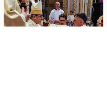
روح وحياة
أبونا :
أمضى عقودًا في تشييد المنازل، أما اليوم فهو يبني
النفوس. ففي 27 تشرين الثاني 2025، رُسم الكاهن التشيلي
خوسيه أوغستين غونزاليس كونتريراس كاهنًا في مدينة قرطبة
الإسبانية، بعدما
...المزيد