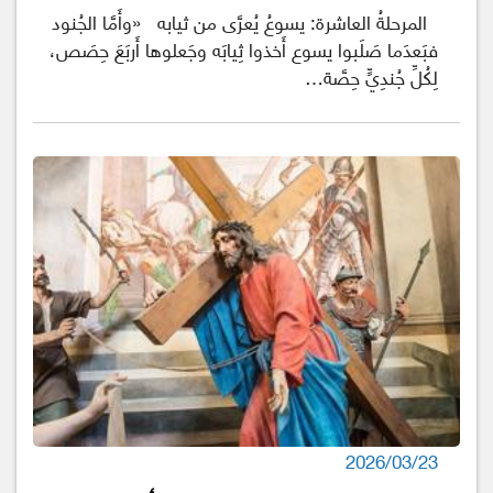
المرحلةُ العاشرة: يسوعُ يُعرَّى من ثيابه «وأَمَّا الجُنود
فبَعدَما صَلَبوا يسوع أَخذوا ثِيابَه وجَعلوها أَربَعَ حِصَص،
لِكُلِّ جُندِيٍّ حِصَّة…
2026/03/23