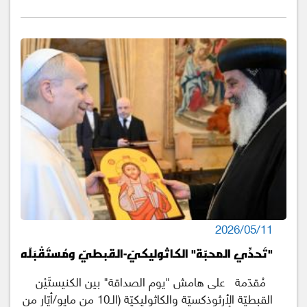
2026/05/11
"تَحدِّي المحبّة" الكاثوليكيّ-القبطيّ ومُستَقْبَلُه
مُقدّمة على هامش "يوم الصداقة" بين الكنيستَيْن
القبطيّة الأرثوذكسيّة والكاثوليكيّة (الـ10 من مايو/أيّار من