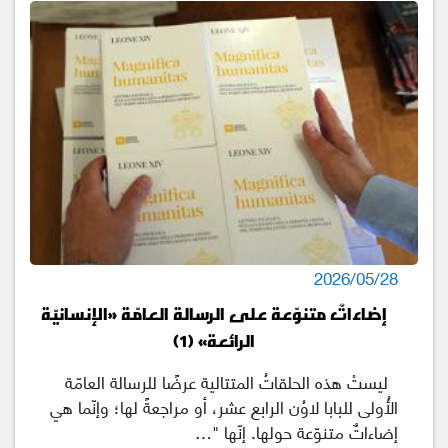
2026/05/28
إضاءاتٌ متنوّعة على الرسالة العامّة «الإنسانيّة
الرائعة» (1)
ليستْ هذه الحلقاتُ المتتالية عرضًا للرسالة العامّة
الأُولى للبابا لاوُن الرابع عشر، أو مراجعةً لها؛ وإنّما هي
إضاءاتٌ متنوّعة حولها. إنّها "…