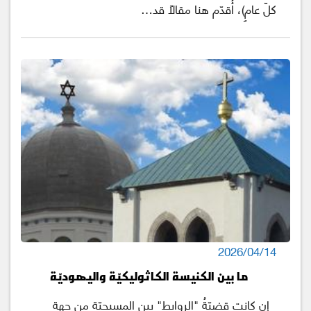
كلّ عامٍ)، أُقدّم هنا مقالًا قد…
2026/04/14
ما بين الكنيسة الكاثوليكيّة واليهوديّة
إن كانت قضيّةُ "الروابط" بين المسيحيّة من جهةٍ