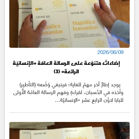
2026/06/09
إضاءاتٌ متنوّعة على الرسالة العامّة «الإنسانيّة
الرائعة» (3)
يوجد إطارٌ آخر مهمّ للغاية؛ فينبغي وَضْعه (التأطير)
وأخذه في الحُسبان، لقراءةِ وفهم الرسالة العامّة الأُولى
للبابا لاوُن الرابع عشر «الإنسانيّة…