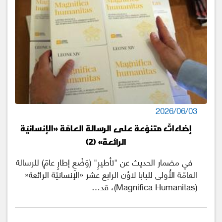
2026/06/03
إضاءاتٌ متنوّعة على الرسالة العامّة «الإنسانيّة
الرائعة» (2)
في مضمار الحديث عن "تأطيرِ" (وَضْعِ إطارٍ عامّ) للرسالة
العامّة الأُولى للبابا لاوُن الرابع عشر «الإنسانيّة الرائعة«
(Magnifica Humanitas)، قد…