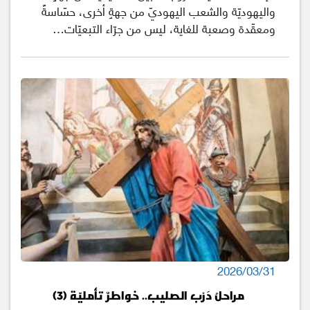
واليهوديّة والشعب اليهوديّ من جهةٍ أخرى، حسّاسةً
ومعقّدة وصعبة للغاية، ليس من جرّاء التبعيّات…
2026/03/31
مراحلُ دَرْب الصليب.. خواطرٌ تأمليّة (3)