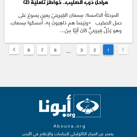
مراحلُ دَرْب الصليب.. خواطرٌ تأمليّة (2)
المرحلةُ الخامسة: سِمعان القِيرينيّ يعين يسوعَ على
حمل الصليب «وبَينما هم ذاهِبونَ بِه، أَمسكوا سِمعان،
وهو رَجُلٌ قِيرينيٌّ كانَ آتِيًا مِنَ…
8
7
6
3
2
1
...
Abouna.org
يصدر عن المركز الكاثوليكي للدراسات والإعلام في الأردن