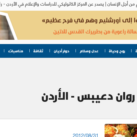
روح وحياة
عدل وسلام
حوار أديان
ثقافة
مناسبات
روان دعيبس - الأردن
2012/08/31