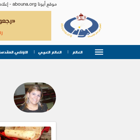
موقع أبونا abouna.org - إعلام من أجل الإنسان | يصدر عن المركز الكاثوليكي للدراسات والإعلام في الأردن - رئيس التحرير: الأب د.رفعت بدر
العالم
العالم العربي
الاراضي المقدسة