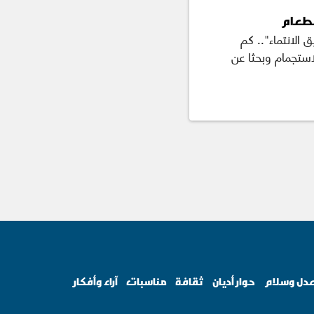
لطعام
ق الانتماء".. كم
استجمام وبحثا عن
دل وسلام
حوار أديان
ثقافة
مناسبات
آراء وأفكار