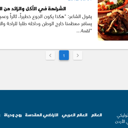
الشراهة في الأكل والزائد من ا
يقول الشاعر: "هكذا يكون الجوع خطيراً، ثائراً وعمي
يسافر معظمنا خارج الوطن وداخله طلبا للراحة وال
"لقمة…
1
ثوليكي
العالم
العالم العربي
الاراضي المقدسة
روح وحياة
ع
 الأردن