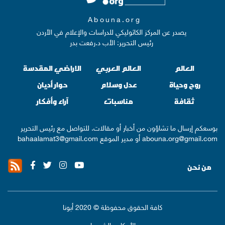
Abouna.org
يصدر عن المركز الكاثوليكي للدراسات والإعلام في الأردن
رئيس التحرير: الأب د.رفعت بدر
العالم
العالم العربي
الاراضي المقدسة
روح وحياة
عدل وسلام
حوار أديان
ثقافة
مناسبات
آراء وأفكار
بوسعكم إرسال ما تشاؤون من أخبار أو مقالات. للتواصل مع رئيس التحرير
abouna.org@gmail.com
أو مدير الموقع
bahaalamat3@gmail.com
من نحن
كافة الحقوق محفوظة © 2020 أبونا
الأحكام والشروط