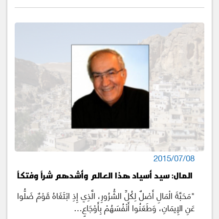
2015/07/08
المال: سيد أسياد هذا العالم وأشدهم شراً وفتكاً
"مَحَبَّةَ الْمَالِ أَصْلٌ لِكُلِّ الشُّرُورِ، الَّذِي إِذِ ابْتَغَاهُ قَوْمٌ ضَلُّوا
عَنِ الإِيمَانِ، وَطَعَنُوا أَنْفُسَهُمْ بِأَوْجَاعٍ…