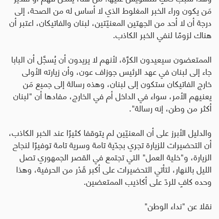
مَن يكون وراء الخبر المغلوط الذي لا أساس له من الصحة، إلى
درجة أن لا أحد من الجهتين المعنيّتين، لبنان والفاتيكان، اعتبر أن
هناك لزومًا لنفي الخبر الكاذب
.
الممتعضون سيعيدون الكرَّة، لأنهم لا يريدون أن يُسجَّل أن البابا
جاء إلى لبنان في عهد الرئيس جوزاف عون، وأن زيارته الأولى
خارج الفاتيكان ستكون إلى لبنان، وهذه رسالة إلى جميع مَن
يعنيهم الأمر، سواء في الداخل أم في الخارج، مفادها أن "لبنان
أكثر من وطن، إنه رسالة
".
والدليل الأبرز على أن المعنيّين لم يتوقفا كثيرًا عند الخبر الكاذب،
أن التحضيرات للزيارة تجري بجدّية تامة وسرية تامة توفيرًا لنجاح
الزيارة، و"خلية العمل" التي تجتمع في القصر الجمهوري تصل
الليل بالنهار، لتأتي التحضيرات على أكبر قَدْر من الحرفية، وهذا
وحده كافٍ للردّ على أكاذيب الممتعضين
.
نقلا عن "نداء الوطن"