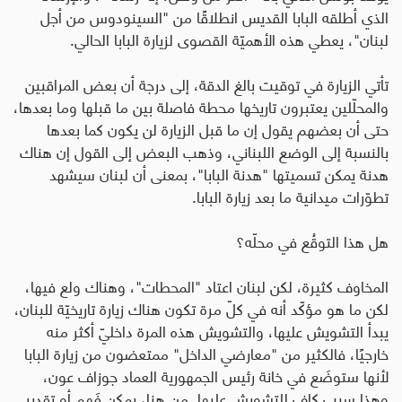
الذي أطلقه البابا القديس انطلاقًا من "السينودوس من أجل
لبنان"، يعطي هذه الأهميّة القصوى لزيارة البابا الحالي
.
تأتي الزيارة في توقيت بالغ الدقة، إلى درجة أن بعض المراقبين
والمحلّلين يعتبرون تاريخها محطة فاصلة بين ما قبلها وما بعدها،
حتى أن بعضهم يقول إن ما قبل الزيارة لن يكون كما بعدها
بالنسبة إلى الوضع اللبناني، وذهب البعض إلى القول إن هناك
هدنة يمكن تسميتها "هدنة البابا"، بمعنى أن لبنان سيشهد
تطوّرات ميدانية ما بعد زيارة البابا
.
هل هذا التوقُع في محلّه؟
المخاوف كثيرة، لكن لبنان اعتاد "المحطات"، وهناك ولع فيها،
لكن ما هو مؤكّد أنه في كلّ مرة تكون هناك زيارة تاريخيّة للبنان،
يبدأ التشويش عليها، والتشويش هذه المرة داخليّ أكثر منه
خارجيًا، فالكثير من "معارضي الداخل" ممتعضون من زيارة البابا
لأنها ستوضَع في خانة رئيس الجمهورية العماد جوزاف عون،
وهذا سبب كافٍ للتشويش عليها. من هنا، يمكن فَهم أو تقدير