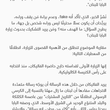
البابا للبنان".
نَشرُ الخبر، الذي تأكّد أنه
fake
، وعدم براءة مَن يقف وراءه،
يرجِّحان أن يكون عملًا محترفًا ليس وراءه شخص بل جهة، ما
يطرح السؤال: ما الهدف منه؟ ومَن يريد التشكيك بحدوث زيارة
البابا للبنان؟
مقاربة الموضوع تنطلق من الأهمية القصوى للزيارة، انطلاقًا
من المعطيات التالية
:
إنها الزيارة الأولى لقداسته خارج حاضرة الفاتيكان، منذ انتخابه
على رأس الكنيسة الكاثوليكية
.
يريد الفاتيكان من خلال هذه الرسالة أن يوجّه رسالة متعدّدة
الاتجاهات مفادها أن لبنان ما زال مهمًا بالنسبة إلى الكرسي
الرسولي انطلاقًا من "التاريخ المشترك" بين عاصمة الكثلكة
والبلد المتنوّع الوحيد في الشرق الأوسط، الذي وصفه البابا
يوحنا بولس الثاني بأنه "أكثر من وطن، إنه رسالة"، والإرشاد