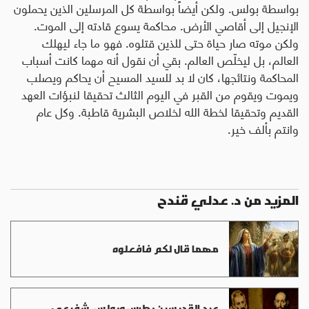
المزيد من د. عدلي قندح
مهما قال لكم فافعلوه
عيد القديسين بطرس وبولس، شفيعي