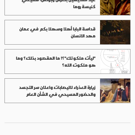
كنيسة روما
قداسة البابا أهلا وسهلا بكم في عمان
مهد الانسان
"ليأت ملكوتك"؟! ما المقصود بذلك؟ وما
هو ملكوت الله؟
زيارة العذراء لاليصابات واعلان سر التجسد
والحضور المسيحي في الشأن العام