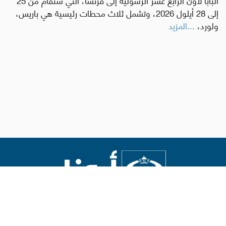
إلى 28 أيلول 2026، وتشمل ثلاث محطات رئيسية هي باريس،
ولورد،
...المزيد
Abouna.org
يصدر عن المركز الكاثوليكي للدراسات والإعلام في الأردن
رئيس التحرير: الأب د.رفعت بدر