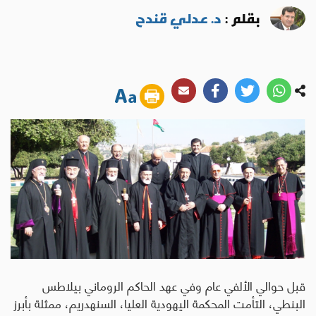
بقلم :
د. عدلي قندح
قبل حوالي الألفي عام وفي عهد الحاكم الروماني بيلاطس البنطي، التأمت المحكمة اليهودية العليا، السنهدريم، ممثلة بأبرز قادة اليهود، وبالإجماع حكمت على الفادي يسوع المسيح بالموت صلباً. ولكن، من الذي سلم المسيح المخلص ، وكيف تم إلقاء القبض عليه، وكيف كانت مجريات المحاكمة ، وما هي مراحل محاكمة السيد المسيح، وقبل هذا وذاك ماهي الدوافع الحقيقية لمحاكمته؟. قبل القاء القبض على يسوع كان يسوع والتلاميذ في بستان الزيتون وهو المكان الذي كان يتردد يسوع عليه كثيرًا،[يوحنا 2/18] ثم اصطحب معه الحلقة الداخلية من التلاميذ وهم بطرس ويوحنا ويعقوب ابني زبدي ولاحقًا انفرد عنهم للصلاة؛ وتتفق الأناجيل الإزائية أن حالة يسوع حينها كان يشوبها الخوف والرهبة وأنه خلال الصلاة قد طلب من الآب أن يبعد عنه ما سيلاقيه لكنه أدرف: لتكن مشيئتك لا مشيئتي [لوقا 42/22]. ويضيف إنجيل لوقا تفصيلاً آخر بأن ملاكاً من السماء قد ظهر يشدده بينما صارت قطرات عرقه كقطرات الدم [لوقا 44/22]. وبعد صلاته عاد إلى التلاميذ فوجدهم نائمين لأن النعاس أثقل عيونهم [مرقس 40/14]، لكنه قال لهم: أقبلت الساعة، ها إن ابن الانسان يسلّم إلى أيدي الخاطئين، قوموا لنذهب فقد اقترب الذي يسلمني[مرقس 42/14]. وللحال كما تتفق الأناجيل الإزائية تقدم يهوذا الاسخريوطي يرافقه فرقة من الجند الرومان وهم في الغالب يقيمون منفصلين عن اليهود في محميات خاصة خارج المدن، فلم يكونوا على اختلاط بيسوع وربما استقدموا في إطار حفظ الأمن خلال عيد الفصح لا غير، وقد اتفق مسلموه مع الجند ويهوذا، أن الذي يقبله هو يسوع، فبعد أن قبله قال له يسوع: "يا يهوذا أبقبلة تسلّم ابن الإنسان" [لوقا 48/22]. لا يذكر إنجيل يوحنا شيئًا عن قبلة يهوذا، لكنه يضع التسليم في إطار لاهوتي، فعندما سأل يسوع الجند من تريدون وأجابوه أنهم يريدون يسوع الناصري، قال لهم "أنا هو"، وهو العبارة التقليدية في الديانة اليهودية للإشارة إلى الله فتراجع الجنود بقوة خارجية وسقطوا على الأرض، لكنهم قبضوا عليه بعد ذلك، وبحسب العقائد المسيحية واتفاق الأناجيل الأربعة، فهو من سمح لهم بالقبض عليه. حاول التلاميذ إبداء المقاومة، وقام بطرس بضرب عبد رئيس الكهنة المدعو ملخس فقطع أذنه، لكن يسوع رفض استخدام القوّة وقال: "ردّ سيفك إلى غمده!، فإن الذين يلجأون إلى السيف بالسيف يهلكون. أم تظنّ أني لا أقدر أن أطلب من أبي فيرسل لي اثني عشر جيشًا من الملائكة؟ ولكن كيف يتم الكتاب حيث يقول إن ما يحدث الآن لا بدّ أن يحدث" [متى 52/26-54]. وقام بإعادة أذن ملخس إلى مكانها، ثم وجه كلامه للجند ومرافقيهم: "أكما على لص خرجتم بالسيوف والعصي لتقبضوا علي؟ كنت كل يوم بينكم أعلم في الهيكل، ولم تقبضوا علي ولكن قد حدث هذا كله لتتم كلمات الأنبياء" [متى 55/26]. أما التلاميذ فقد هربوا بعد ذلك جميعًا [متى 56/26]، وتركوه وحيدًا وينقل إنجيل مرقس أن الجند حالوا اعتقال بعض التلاميذ لكنهم فشلوا [مرقس 51/14]. مراحل محاكمة السيد المسيح طبقاً لما جاء في الكتب فإن المحاكمة دامت أقل من ثماني عشرة ساعة إلا أنها تمت على مرحلتين وأمام سلطتين وخلال ست جلسات مختلفة. مما يعني أن محاكمة سيدنا يسوع المسيح قد تمت في ستة أجزاء؛ ثلاث مراحل في محكمة دينية يهودية، وثلاث مراحل أمام محكمة سياسية رومانية. وقد كانت السلطة الرومانية تسمح لمحاكم اليهود صراحة بإقرار عقوبة الإعدام وتنفيذها في حالات معينة؛ وهي الزنا والتجديف وانتهاك حُرمة الهيكل. ولعلّه لهذا السبب كان الاتهام الأول هو عزمه على هدم الهيكل كوسيلة غير مباشرة لتسليمه إلى الموت الطقسي أو الشرعي، وكان هذا الموت يتم حسب التقليد اليهودي بالرجم بالحجارة. الا أن موت السيد المسيح لم يتم بالرجم بالحجارة لأن السيد المسيح كان قد توارى عنهم عندما أرادوا رجمه (يو 59:8) ولأنه وفقاً لنبؤات العهد القديم كان لا بد أن يتم ذلك صلباً. وكانت في سِفر إشعياء 53: 12؛ مزمور 22: 18؛ مزمور 69: 21؛ زكريا 12: 10. ولأنه لم يكن ممكنًا للموت بالرجم أن يحقق خلاص العالم. أما عقوبة الصلب فكانت تُطبق حسب القانون الروماني على العبيد وغير الرومانيين. وهو عقوبة بشعة شائنة، وتمثل اللعنة والرجاسة القُصوى في نظر اليهود. لهذا تضامن اليهود مع بعض الرومان على تحقيقها بأسرع ما يمكن في يوم الاستعداد للفصح. وفما يلي شرحا مفصلا لمراحل المحاكمة: أولاً: مراحل المحاكمة الدينية بواسطة اليهود، وهي ثلاثة مراحل كالتالي: المرحلة الأولى : أمام حنان [يوحنا 18: 12-14 ، 24]. المرحلة الثانية : أمام قيافا [متى 26: 57-68]. المرحلة الثالثة : أمام المحمكة اليهودية العليا (السنهدرين) [متى 27: 1-2]. ثانياً: مراحل المحاكمة المدنية بواسطة السلطات الرومانية وهي ثلاثة مراحل أيضاً كالتالي: المرحلة الأولى : أمام بيلاطس [يوحنا 18: 28-38]. المرحلة الثانية : أمام هيرودس [لوقا 23: 6-12]. المرحلة الثالثة : أمام بيلاطس مرة أخرى [يوحنا 18: 39 إلى يوحنا 19: 16] وحُكم عليه غير مذنب ولكنه سلمه لليهود ليُصلب خضوعاً لرغبتهم وخوفاً من أن يشتكوه لقيصر إذ أوقعوه بحيلة لا يستطع أن يهرب منها وهو قولهم ليس لنا ملك إلا قيصر. أ‌) المحاكمة أمام السلطات اليهودية الجلسة الأولى (أمام حنان): بعد أن أوقفت الجماعة المسلحة يسوع، أخذته الى رئيس الكهنة حنّان المعروف بجشعه وخبثه واستغلاله للآخرين، كما كان يتمتع بوزن كبير بين أعضاء المجلس الأعلى لليهود. وهو رئيس كهنة سابق ذو نفوذ. ومع أنه لم يعد رئيساً للكهنة، الا أنه ربما كان له الكثير من السلطة (يو 18: 13-23). سأل حنّان يسوع عن تلاميذه وعن تعليمه... أجابه يسوع "علناً تكلمت إلى العالم، ودائماً علمت في المجمع والهيكل حيث يجتمع اليهود كلهم، ولم أقل شيئاً في السر، فلماذا تسألني أنا؟ إسأل الذين سمعوا ما تكلمت به إليهم، فهم يعرفون ما قلته". هنا تدخل أحد الحراس ولطم يسوع قائلاً له أهكذا تجيب رئيس الكهنة. أجابه يسوع: "إن كنت أسأت الكلام فاشهد على الإساءة، أما إذا كنت أحسنت فلماذا تضربني". أنهى حنّان الجلسة وردّ يسوع مقيداً إلى قيافا الذي يسكن المكان نفسه. الجلسة الثانية (أمام قيافا، رئيس الكهنة الحالي آنذاك) : كما حدث في الجلسة أما حنّان، جرت هذه الجلسة أيضاً ليلاً في سرية وكانت مليئة بالمخالفات وباللاشرعية حتى صارت سخرية وهزءاً للعدالة. ويشير بعض الباحثين الى أن المهمة الرئيسية لقيافا كانت هي جمع الادلة حتى ينعقد المجلس الأعلى لليهود للاستجواب (أنظر متى 26 : 57-68 ؛ مر 14: 53-65؛ لو 22: 54‘ 63-65 يو 18: 24). فقبل أن تبدأ المحاكمة، كان قد تقرر أن يسوع يجب أن يموت، كما كانوا قد أعدوا شهود زور للشهادة ضد يسوع ولم يكن هناك دفاع عن يسوع ولم يكن يسمح به، استحلف قيافا يسوعَ، ثم أدانه على ما قاله كانت مثل هذه التهم الخطيرة تحاكم أمام مجلس السنهدريم وليس في بيت رئيس الكهنة قيافا. الجلسة الثالثة (أمام المجلس الأعلى لليهود، السنهدرين): وهي المحاكمة الدينية الرسمية والادانة بالموت. فعند طلوع النهار اجتمع السبعون عضواً في المجلس الأعلى لا للمحاكمة العادلة وإنما ليسجلوا موافقتهم وتصديقهم على الجلستين السابقتين حتى تكتسبا ثوب الشرعية، ولتبرير رأيهم في إدانة يسوع تقدم اثنان من شهود الزور وقالا هذا وأشارا إلى السيد المسيح: (قال أنه يقدر أن يهدم الهيكل ويبنيه في ثلاثة أيام) وقف رئيس الكهنة وسأل يسوع: أما تجيب بشيء على ما يشهد به هذان عليك؟ ولكن يسوع ظل صامتاً، فعاد رئيس الكهنة يسأله: أستحلفك بالله الحي أن تقول لنا، هل انت المسيح ابن الله؟، أجابه يسوع: "أنت قلت! وأقول لكم أيضاً إنكم منذ الآن سوف ترون ابن الإنسان جالساً عن يمين القدرة، ثم آتياً على سحب السماء". فشق رئيس الكهنة ثيابه وصرخ: قد جدّف، لا حاجة بنا بعد إلى شهود، وها أنتم سمعتم تجديفه فما رأيكم؟. اجابوا: يستحق عقوبة الموت. فبصقوا في وجهه وضربوه، ولطمه بعضهم قائلين: تنبأ لنا أيها المسيح من ضربك؟. (متى 27: 1؛ مر 15: 1؛ لو 22: 66-77). وتشير أحداث هذه المحاكمة أنها كانت قصيرة جداً ومستعجلة ولم تراع فيها حرمة الاجراءات القانونية. وتشير الاناجيل الى أن هذه المحاكمة كانت نسخة ملخصة عن الاستجواب الذي تمَ أمام قيافا. وفيها أسقطت عن يسوع تهمة التحريض عن الفتنة، اذ لم تثبت عليه أنه أراد هدم الهيكل. اذا سيق يسوع أولاً إلى منزل حنّان رئيس الكهنة السابق. فعلى الرغم من أن رئاسة الكهنوت في الشريعة اليهودية لا تزول، إلا أن الرومان قد تخطوا هذه القاعدة وعينوا صهره قيافا بدلاً منه، فما كان من سنهدرين وهو أعلى سلطة تنفيذة وتشريعية في المجتمع اليهودي القديم مكون من سبعين حاخامًا إلا أن اعترف برئاسة كليهما. وبعد جلسة حنّان السريعة سيق يسوع إلى منزل قيافا وهو مقر المجلس أيضًا، وقد حضر الجلسة عدد من رجال السنهدرين؛ وبحسب ما ذكر في الأناجيل فإن الجلسة الثانية في محاكمة يسوع لا يمكن أن تعتبر شرعية في الديانة اليهودية إذ تمت بسرية وتحت جنح الظلام وبحث بها الراغبون بإدانة يسوع وعلى رأسهم قيافا عن شهود زور، وقاموا بلطمه وشتمه وتعييره، ولم يرد يسوع على الاتهامات الموجهة له. أخيراً، سأله رئيس الكهنة: "أأنت المسيح ابن المبارك؟ فقال يسوع: "أنا هو، وسوف ترون ابن الانسان جالسًا عن يمين القدرة على سحب لسماء" [مرقس 62/14]، ما يشكل اعترافاً صريحاً بكون يسوع هو المسيح وابن الإنسان. فقام قيافا بشق ثيابه وهي حركة رمزية، إذ إنه بحسب الشريعة اليهودية لا يجوز لرئيس الكهنة أن يشق ثيابه، لكنه فعل ذلك كإشارة إلى خطيئته الصغيرة مقابل خطيئة يسوع العظيمة. ومن الجدير ذكره أن التقليد الكنسي قد نقل لنا أن عددًا من أعضاء المجلس مثل نيقوديومس ويوسف الرامي قد رفضا المصادقة على هذا القرار. وكان يوحنا بن زبدي وبطرس خارج بيت قيافا ينتظران أخبار يسوع، وخلال وقوفهما هناك، سُئل بطرس ثلاث مرات هل تعرف يسوع فأنكر، وفي المرة الثالثة: ابتدأ بطرس يلعن ويحلف قائلاً: إني لا أعرف ذلك الرجل! وفي الحال صاح الديك فتذكر بطرس كلمة يسوع إذ قال له: قبل أن يصيح الديك تكون قد أنكرتني ثلاث مرات. فخرج إلى الخارج وبكى بكاءً مرًا [متى 74/26-75]. ونظراً لأن الإمبراطورية الرومانية كانت قد سحبت تنفيذ الإعدام من أيدي اليهود وقصرته على الحاكم الروماني، ولذلك كان يجب تقديم يسوع للحاكم الروماني على اليهودية بيلاطس البنطي المعيّن عليها كما كشفت السجلات التاريخية منذ عام 26. وفي الواقع فإنه كان من الممكن تأجيل محاكمة يسوع ريثما ينهي العيد ويغادر بيطلاس القدس إلى يافا، عاصمة الولاية، بحيث تخف سطوة الرومان على المدينة ويمكن بالتالي التغاضي عن تنفيذ حكم إعدام. غير أن القادة الدينين وكما يقترح عدد من مفسري الكتاب المقدس، كانوا يرمون الإسراع في التنفيذ لانشغال الناس في العيد من ناحية، وخوفًا من تحرك أنصار يسوع في حال طال أمد اعتقاله وسوى ذلك فإن تنفيذ الرومان للحكم، يرفع عنهم مسؤولية قتله أمام الجماهير. ولكون التهمة التي حوكم على أساسها يسوع بالإعدام وفق الشريعة اليهودية هي "التجديف" لا يأخذ بها القانون الروماني، كان عليهم أن يقدموا تهمة سياسية لقتله، لذلك عمدوا خلال لقائهم مع بيلاطس للتأكيد على كون يسوع إنما هو ثائر ومعادي للقيصر، مما يعني أنهم قد بدلوا تهم التجديف وهدم الهيكل بتهم ثلاث أخرى ذات لون سياسي، فهو يحرض على الفتنة، ويمنع أداء الجزية، ويدعي الملك، وكلها بالطبع تهم باطلة. ب‌) المحاكمة أمام السلطات الرومانية لماذا قُدم لبيلاطس الوالي لمحاكمته؟ هنالك مجموعة من الاسباب التي دعت الى تقديم يسوع الى بيلاطس ومن اهمها: 1- حتى يصدر الحكم بموته بطريقه شرعية حسب دستور البلد كمستعمرة رومانية. 2- خوفاً من أن يتحول الأمر إلى شغب ولم يكن يصلب، إذ هذا من حق الوالي وحده، وإنما لرجمه المشاغبون ولم تتحقق النبوات. 3- ربما خشيت القيادات اليهودية الدينية من ثورة الشعب عليهم، لذلك حسبوا أن محاكمته الرسمية تعطيهم شيئًا من الشرعية، وضبط الشعب إن انقلب عليهم. 4- لكي يصبغوا موته بصبغه العار والفضيحة، فكان الصلب مستخدمًا عند الرومان، وهو أكثر أنواع الموت خزيًا. فقد أرادت القيادات أن تفسد سمعته