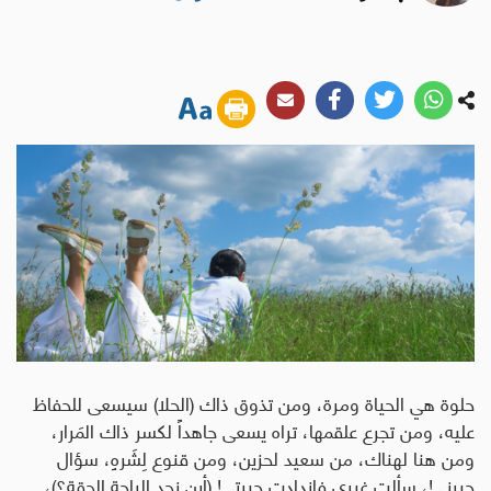
حلوة هي الحياة ومرة، ومن تذوق ذاك (الحلا) سيسعى للحفاظ
عليه، ومن تجرع علقمها، تراه يسعى جاهداً لكسر ذاك المَرار،
ومن هنا لهناك، من سعيد لحزين، ومن قنوع لِشَرهٍ، سؤال
حيرني!، سألت غيري فازدادت حيرتي! (أين نجد الراحة الحقة؟)،