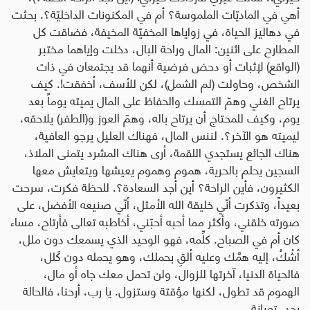
أهي في الماديّات الملموسة؟ أم في المكنونات الداخليّة؟. بحثت
في دهاليز الحياة، في زواياها المخفيّة المخيفة، فضاقت كل
المطارح على اثنين: المال وراحة البال، دخلت وإياهما مختبر
(الواقع) لإثبات أو دحض فرضية أنهما قد يجتمعان في ذات
الشخص، وحاولت (لم الشمل)، لكن للأسف، أخفقت!. كيف
يرتاح الغني وهمّ التمسك والحفاظ على المال يميته يوماً بعد
يوم، وكيف للمحتاج أن يرتاح باله، وهمّ العوز و(الطفر) يلاحقه،
ليميته هو الآخر؟. لننس المال، فهناك العليل يرجو العافية،
هناك الجائع يستجدي اللقمة، أرى هناك المشرد يتمنى الملاذ،
السجين يحلم بالحرية، هموم وهموم يعيشها ويتعايش معها
الكثيرون، فأين الراحة؟ أين أجد السعادة؟. للحظة فكرت، سرحت
بعيداً، وتذكرت أنّي خليقة الله الأمثل، أنّي صنيعه الأفضل، على
صورته خلقني، وأكثر مما أحبه أحبّني، أخاطبه تعالى فأرتاح، مساء
كان أم في الصباح. كلِّمه، فهو الوحيد الذي يسمعك دون ملل،
أشْكُ، إليه همَّك وعليه ألقِ بحملك، وهو يحمله دون كَلل،
فالحياة الدنيا، آخرتها للزوال، ولن تحمل معك جاه أو مال،
الهموم قد تطول، لكنها مؤقتة وستزول. يا رب، أرحنا، فالحالة
بجد، تعبانة.