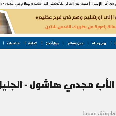
روح وحياة
عدل وسلام
حوار أديان
ثقافة
مناسبات
الأب مجدي هاشول - الجليل
مارونيّة، عسفيا