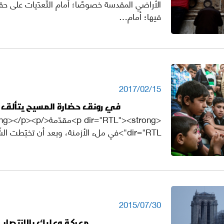
الأراضي المقدسة خصوصًا؛ أمام التّعدّيات على حقو
فيها؛ أمام…
2017/02/15
في رونق حضارة المسيح يتألق ا
<p dir="RTL"><strong>مقدّمة</p
dir="RTL">في ملء الأزمنة، وبعد أن تخبّطت الشّعوب بآلهة…
2015/07/30
معركة وعليك بالإنتصار