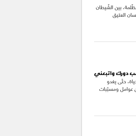
ظّلمة، بين الشّيطان
إنسان العتيق
لعب دورك واتبعني
ياة، حتّى يغدو
من عوامل ومسبّبات