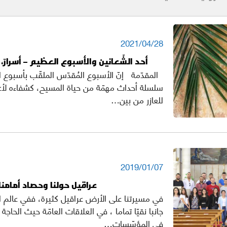
2021/04/28
أحد الشّعانين والأسبوع العظيم – أسرارٌ، م
المقدّمة إنّ الأسبوع المُقدّس الملقّب بأسبوع الآ
سلسلة أحداث مهمّة من حياة المسيح، كشفاءه لأعم
للعازر من بين…
2019/01/07
عراقيل حولنا وحصاد أمامنا!
في مسيرتنا على الأرض عراقيل كثيرة، ففي عالم الي
جانبا نقيّا تماما ، في العلاقات العامّة حيث الحاجة 
في المؤسّسات…