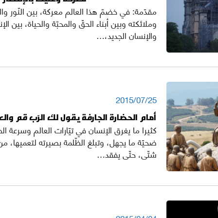
مقدّمة: في خضمّ هذا العالم معركة، بين النّور وال
وملائكته وبين أبناء الحقّ والمحبّة والحياة، بين ال
والإنسان الجديد،…
2015/07/25
أمام الحضارة الجارفة يقول لك الرّب قم وا
كثيرا ما يغرق الإنسان في تيّارات العالم وسرعة الح
ضحيّة ما يجهل، وتبلغ الظّلمة بصيرته لتعميها، 
شتّى، حتّى يفقد…
2015/04/04