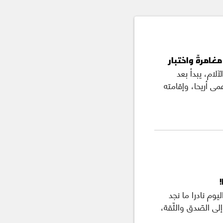
غامرةٌ واختبار
لام، يبدأ بعد
ى أريحا، وإقامته
وم نادرا ما نجد
إلى الصّدق والثّقة،