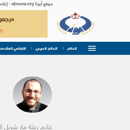
موقع أبونا abouna.org - إعلام من أجل الإنسان | يصدر عن المركز الكاثوليكي للدراسات والإعلام في الأردن - رئيس التحرير: الأب د.رفعت بدر
العالم
العالم العربي
الاراضي المقدسة
خادم رعيّة مار شربل ال