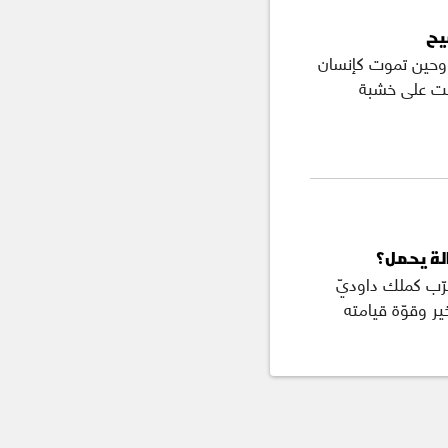
يح
وحين تموت كإنسان
أنت على خشبة
لة يحمل؟
لرّب كملك داوديّ
ر وقوّة قيامته