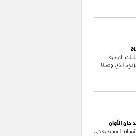
اة
جات الرّوحيّة
لرّديء الذي وصلنا
 حان الأوان
سّساتنا المسيحيّة في