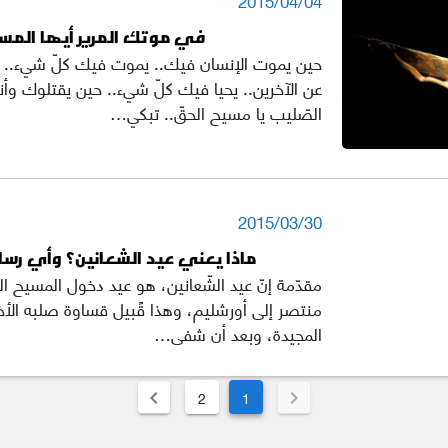
في موتك المرير أيها المس
حين يموت الإنسان فيك.. يموت فيك كلّ شيء.. 
عن الآخرين.. يحيا فيك كلّ شيء.. حين يقتلوك و
الصّليب يا مسيح الحقّ.. تبكي…
2015/03/30
ماذا يعني عيد الشعانين؟ وأي رسا
مقدّمة إنّ عيد الشّعانين، هو عيد دخول المسيح ا
منتصر إلى أورشليم، وهذا قًبيل قساوة صلبه الأخي
المجيدة، وبعد أن شفى…
2
1