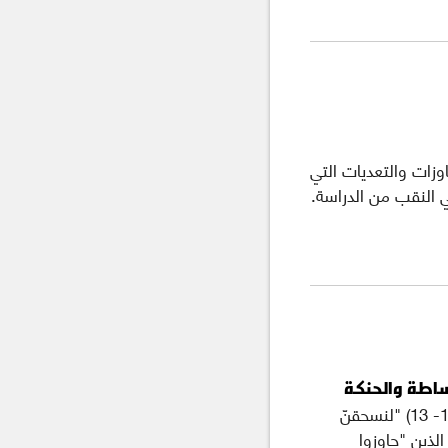
اوزات والتعديات التي
 النقب من الدراسة.
بساطة والحنكة
(عاموس 8: 4-7، 1 تيموثاوس 2: 1-8، لوقا 16 : 1- 13) "لنسحقنّ
الذين "جاوزوا