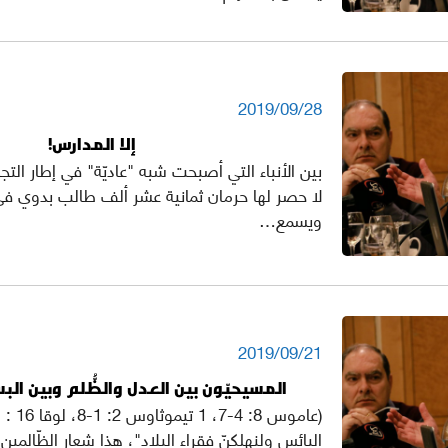
2019/09/28
إلا المدارس!
بين الأنباء التي أصبحت شبه "عاديّة" في إطار التج
لا حصر لها حرمان ثمانية عشر ألف طالب بدوي في
ويسمع…
2019/09/21
المسيحيّون بين العدل والظُّلم وبين ال
البائس ولنهلكنّ فقراء البلاد"، هذا شعار الظّالمين 