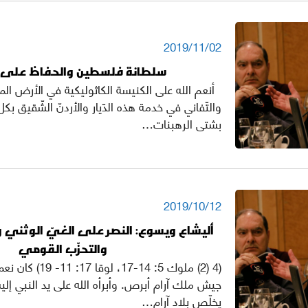
2019/11/02
سلطانة فلسطين والحفاظ على 
أنعم الله على الكنيسة الكاثوليكية في الأرض ال
والتّفاني في خدمة هذه الدّيار والأردنّ الشّقيق بكل
بشتى الرهبنات…
2019/10/12
أليشاع ويسوع: النصر على الغيّ الوثني 
والتحزّب القومي
(4 (2) ملوك 5: 14-17،
جيش ملك آرام أبرص. وأبرأه الله على يد النبي إليش
يخلّص بلاد آرام…