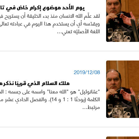
يوم الأحد موضوع إكرام خاصّ في تار
لقد علّم الله الانسان منذ بدء الخليقة أن يستريح ف
ويقدّسه أي أن يستخدم هذا اليوم في عبادته تعا
اللغة الأصليّه تعني…
2019/12/08
ملك السلام الذي قريبًا نذكر م
"عمّانوئيل" هو "الله معنا" واسمه على جسمه : ا
الكلمة (يوحنّا 1 : 1 و 14). والفصل الحاد
مرتبط…