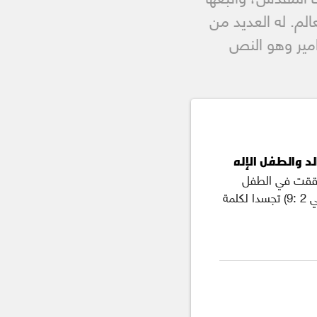
حية من لغات العالم. له العديد من
فر المزامير وهو النص
الد والطفل الإله
تحققت في الطفل
يسوع "الذي فيه يسكن كل ملء اللاهوت" (قولسي 2 :9) تجسدا لكلمة