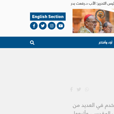
English Section
آراء وأفكار
س. كاهن في البطريركية اللاتينية في القدس منذ عام 1972، وخدم في العديد من
 المقدس، وأتبعها