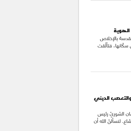
الهوية
مقدسة بالإخلاص
 سكّانها، فتألّقت
والتعصب الديني
 لوقا 17: 11- 19) كان نعمان السّوريّ رئيس
اع. لنسألنّ الله أن