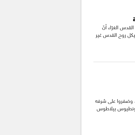
قدس الغرّاء أنّ
هيكل روح القدس غير
، وضفروا على شرفه
لي بونطيوس بيلاطوس